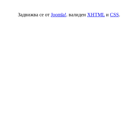
Задвижва се от
Joomla!
. валиден
XHTML
и
CSS
.