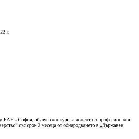
22 г.
при БАН - София, обявява конкурс за доцент по професионално
ерство“ със срок 2 месеца от обнародването в „Държавен