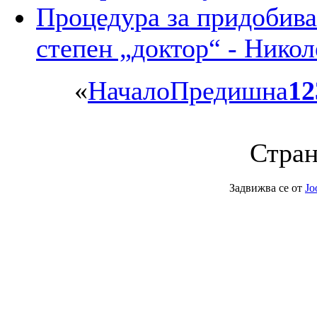
Процедура за придобива
степен „доктор“ - Никол
«
Начало
Предишна
1
2
Стран
Задвижва се от
Jo