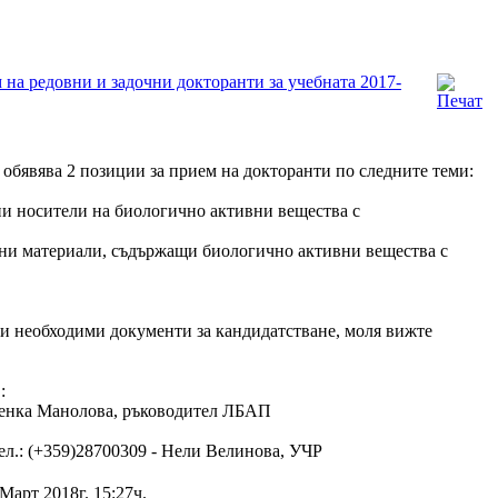
 на редовни и задочни докторанти за учебната 2017-
обявява 2 позиции за прием на докторанти по следните теми:
и носители на биологично активни вещества с
ни материали, съдържащи биологично активни вещества с
 и необходими документи за кандидатстване, моля вижте
:
евенка Манолова, ръководител ЛБАП
л.: (+359)28700309 - Нели Велинова, УЧР
Март 2018г. 15:27ч.