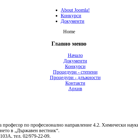
About Joomla!
Конкурси
Документи
Home
Главно меню
Начало
Документи
Конкурси
Процедури - степени
Процедури - длъжности
Контакти
Архив
а професор по професионално направление 4.2. Химически науки
нето в „Държавен вестник“.
103А, тел. 02/979-22-09.