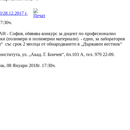
/28.12.2017 г.
7:30ч.
Н - София, обявява конкурс за доцент по професионално
уки (полимери и полимерни материали) - един, за лаборатория
 със срок 2 месеца от обнародването в „Държавен вестник“
нститута, ул. „Акад. Г. Бончев“, бл.103 А, тел. 979 22-09.
к, 08 Януари 2018г. 17:30ч.