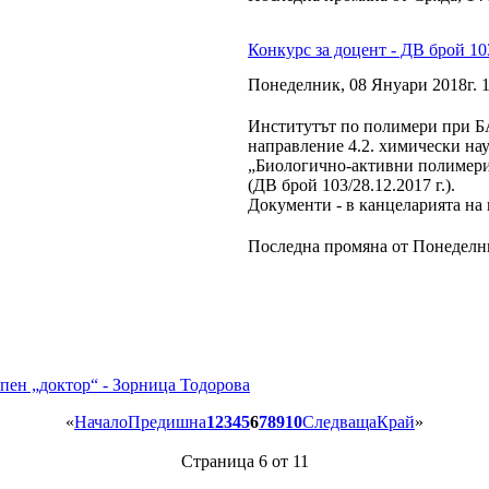
Конкурс за доцент - ДВ брой 103
Понеделник, 08 Януари 2018г. 1
Институтът по полимери при БА
направление 4.2. химически на
„Биологично-активни полимери“
(ДВ брой 103/28.12.2017 г.).
Документи - в канцеларията на и
Последна промяна от Понеделни
епен „доктор“ - Зорница Тодорова
«
Начало
Предишна
1
2
3
4
5
6
7
8
9
10
Следваща
Край
»
Страница 6 от 11