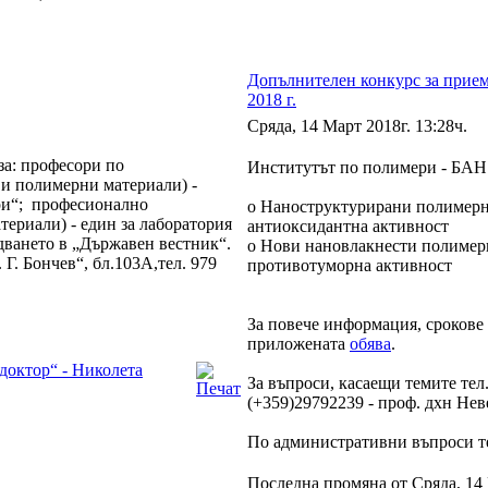
Допълнителен конкурс за прием
2018 г.
Сряда, 14 Март 2018г. 13:28ч.
за: професори по
Институтът по полимери - БАН 
и полимерни материали) -
ри“; професионално
o Наноструктурирани полимерн
ериали) - един за лаборатория
антиоксидантна активност
дването в „Държавен вестник“.
o Нови нановлакнести полимер
Г. Бончев“, бл.103А,тел. 979
противотуморна активност
За повече информация, срокове
приложената
обява
.
доктор“ - Николета
За въпроси, касаещи темите тел.
(+359)29792239 - проф. дхн Н
По административни въпроси те
Последна промяна от Сряда, 14 