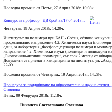
Последна промяна от Петък, 27 Април 2018г. 10:08ч.
Конкурс за професор - ДВ брой 33/17.04.2018 г.
Четвъртък, 19 Април 2018г. 14:20ч.
Институтът по полимери при БАН - София, обявява конкурси 
професионално направление 4.2. Химически науки (полимери 
един, за лаборатория „Фосфорсъдържащи полимери и мономе
направление 4.2. Химически науки (полимери и полимерни мат
„Биологично-активни полимери“, със срок 2 месеца от обнаро
Документи се приемат в канцеларията на института, ул. „Акад. 
22-09
Последна промяна от Четвъртък, 19 Април 2018г. 14:28ч.
Процедура за придобиване на образователна и научна степен „
Стоянова
Петък, 09 Февруари 2018г. 11:18ч.
Николета Светославова Стоянова